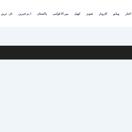
اخبار
ویڈیو
کاروبار
شوبز
کھیل
بین الا قوامی
پاکستان
اہم خبریں
تازہ ترین